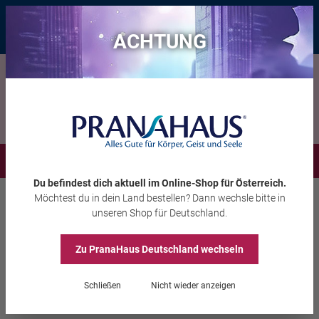
Bis zu 20 € Rabatt*
mit dem Vorteils-Code
eintauchen
, gültig bis
11.08.2026
ACHTUNG
Menü
Du befindest dich aktuell im Online-Shop
für Österreich
.
Möchtest du
in dein Land
bestellen? Dann wechsle bitte in
Schmuck
Armbänder
unseren Shop
für Deutschland
.
Zu PranaHaus
Deutschland
wechseln
Weihrauch-Armband
„Element Feuer“
Schließen
Nicht wieder anzeigen