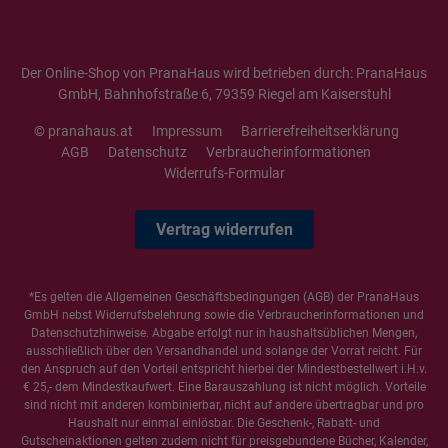
Der Online-Shop von PranaHaus wird betrieben durch: PranaHaus
GmbH, Bahnhofstraße 6, 79359 Riegel am Kaiserstuhl
© pranahaus.at
Impressum
Barrierefreiheitserklärung
AGB
Datenschutz
Verbraucherinformationen
Widerrufs-Formular
Vertrag widerrufen
*Es gelten die
Allgemeinen Geschäftsbedingungen
(AGB) der PranaHaus
GmbH nebst Widerrufsbelehrung sowie die
Verbraucherinformationen
und
Datenschutzhinweise
. Abgabe erfolgt nur in haushaltsüblichen Mengen,
ausschließlich über den Versandhandel und solange der Vorrat reicht. Für
den Anspruch auf den Vorteil entspricht hierbei der Mindestbestellwert i.H.v.
€ 25,- dem Mindestkaufwert. Eine Barauszahlung ist nicht möglich. Vorteile
sind nicht mit anderen kombinierbar, nicht auf andere übertragbar und pro
Haushalt nur einmal einlösbar. Die Geschenk-, Rabatt- und
Gutscheinaktionen gelten zudem nicht für preisgebundene Bücher, Kalender,