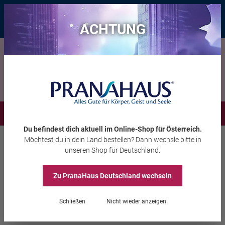
Bis zu 20 € Rabatt*
mit dem Vorteils-Code
eintauchen
, gültig bis
11.08.2026
ACHTUNG
Menü
Du befindest dich aktuell im Online-Shop
für Österreich
.
Möchtest du
in dein Land
bestellen? Dann wechsle bitte in
Wohnambiente
Bettwäsche, Kissen & Co
unseren Shop
für Deutschland
.
Zu PranaHaus
Deutschland
wechseln
Zirben-Schlafkissen
Schließen
Nicht wieder anzeigen