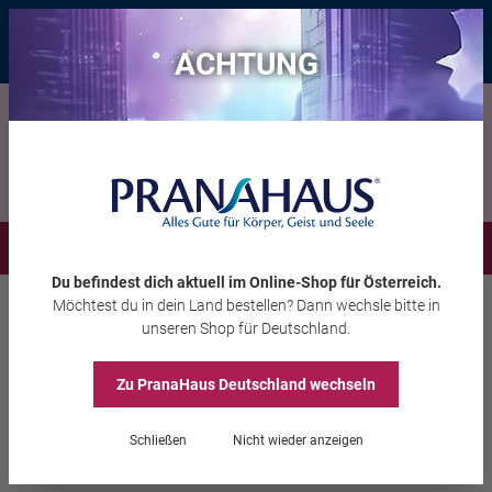
Bis zu 20 € Rabatt*
mit dem Vorteils-Code
eintauchen
, gültig bis
11.08.2026
ACHTUNG
Menü
Du befindest dich aktuell im Online-Shop
für Österreich
.
Möchtest du
in dein Land
bestellen? Dann wechsle bitte in
Wohnambiente
Haushalt
unseren Shop
für Deutschland
.
Zu PranaHaus
Deutschland
wechseln
Zirbenkissen, inkl.
Zirbenspray
Schließen
Nicht wieder anzeigen