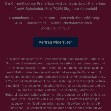
Der Online-Shop von PranaHaus wird betrieben durch: PranaHaus
GmbH, Bahnhofstraße 6, 79359 Riegel am Kaiserstuhl
© pranahaus.at
Impressum
Barrierefreiheitserklärung
AGB
Datenschutz
Verbraucherinformationen
Widerrufs-Formular
Vertrag widerrufen
*Es gelten die
Allgemeinen Geschäftsbedingungen
(AGB) der PranaHaus
GmbH nebst Widerrufsbelehrung sowie die
Verbraucherinformationen
und
Datenschutzhinweise
. Abgabe erfolgt nur in haushaltsüblichen Mengen,
ausschließlich über den Versandhandel und solange der Vorrat reicht. Für
den Anspruch auf den Vorteil entspricht hierbei der Mindestbestellwert i.H.v.
€ 25,- dem Mindestkaufwert. Eine Barauszahlung ist nicht möglich. Vorteile
sind nicht mit anderen kombinierbar, nicht auf andere übertragbar und pro
Haushalt nur einmal einlösbar. Die Geschenk-, Rabatt- und
Gutscheinaktionen gelten zudem nicht für preisgebundene Bücher, Kalender,
Hörbücher und Artikel von Aura-Soma®. Bei Portofrei-Aktionen gilt:
ausgenommen Speditionsaufschlag; nur für Lieferungen innerhalb
Österreichs. Ein Geschenk kannst du auch dann behalten, wenn du von