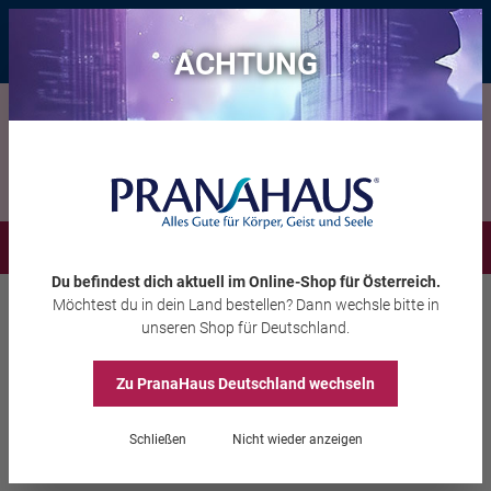
Bis zu 20 € Rabatt*
mit dem Vorteils-Code
eintauchen
, gültig bis
11.08.2026
ACHTUNG
Menü
Du befindest dich aktuell im Online-Shop
für Österreich
.
Möchtest du
in dein Land
bestellen? Dann wechsle bitte in
Wohlbefinden
Kosmetik & Körperpflege
unseren Shop
für Deutschland
.
Zu PranaHaus
Deutschland
wechseln
Ayurvedischer Kajal, Gold
Schließen
Nicht wieder anzeigen