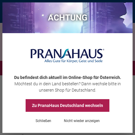
Bis zu 20 € Rabatt*
mit dem Vorteils-Code
eintauchen
, gültig bis
11.08.2026
ACHTUNG
Menü
Du befindest dich aktuell im Online-Shop
für Österreich
.
Möchtest du
in dein Land
bestellen? Dann wechsle bitte in
Wohlbefinden
Kosmetik & Körperpflege
unseren Shop
für Deutschland
.
Zu PranaHaus
Deutschland
wechseln
Ayurvedischer Kajal,
Schließen
Nicht wieder anzeigen