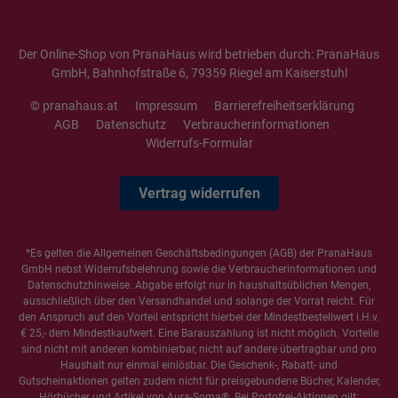
Der Online-Shop von PranaHaus wird betrieben durch: PranaHaus
GmbH, Bahnhofstraße 6, 79359 Riegel am Kaiserstuhl
© pranahaus.at
Impressum
Barrierefreiheitserklärung
AGB
Datenschutz
Verbraucherinformationen
Widerrufs-Formular
Vertrag widerrufen
*Es gelten die
Allgemeinen Geschäftsbedingungen
(AGB) der PranaHaus
GmbH nebst Widerrufsbelehrung sowie die
Verbraucherinformationen
und
Datenschutzhinweise
. Abgabe erfolgt nur in haushaltsüblichen Mengen,
ausschließlich über den Versandhandel und solange der Vorrat reicht. Für
den Anspruch auf den Vorteil entspricht hierbei der Mindestbestellwert i.H.v.
€ 25,- dem Mindestkaufwert. Eine Barauszahlung ist nicht möglich. Vorteile
sind nicht mit anderen kombinierbar, nicht auf andere übertragbar und pro
Haushalt nur einmal einlösbar. Die Geschenk-, Rabatt- und
Gutscheinaktionen gelten zudem nicht für preisgebundene Bücher, Kalender,
Hörbücher und Artikel von Aura-Soma®. Bei Portofrei-Aktionen gilt: