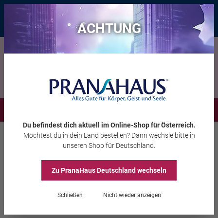
Bis zu 20 € Rabatt*
mit dem Vorteils-Code
eintauchen
, gültig bis
11.08.2026
ACHTUNG
Menü
Du befindest dich aktuell im Online-Shop
für Österreich
.
Möchtest du
in dein Land
bestellen? Dann wechsle bitte in
Extras
Newsletter-Abmeldung Fehler
unseren Shop
für Deutschland
.
Es ist ein Fehler
Zu PranaHaus
Deutschland
wechseln
aufgetreten!
Schließen
Nicht wieder anzeigen