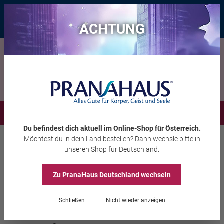
Bis zu 20 € Rabatt*
mit dem Vorteils-Code
eintauchen
, gültig bis
11.08.2026
ACHTUNG
Menü
Du befindest dich aktuell im Online-Shop
für Österreich
.
Möchtest du
in dein Land
bestellen? Dann wechsle bitte in
Wohlbefinden
Meditationszubehör
unseren Shop
für Deutschland
.
Zu PranaHaus
Deutschland
wechseln
Faszien Duoball aus Kork
Schließen
Nicht wieder anzeigen