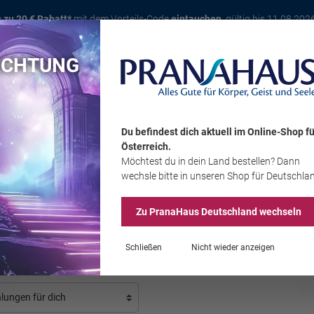
s zu 20 € Rabatt*
mit dem Vorteils-Code
eintauchen
, gültig bis 11.08.202
ACHTUNG
Karte
Bücher
Schmuck
Edelsteine
Wohnambiente
Tier
Du befindest dich aktuell im Online-Shop
fü
Österreich
.
Möchtest du
in dein Land
bestellen? Dann
Sale
wechsle bitte in unseren Shop
für Deutschla
Zu PranaHaus
Deutschland
wechseln
as
Schließen
Nicht wieder anzeigen