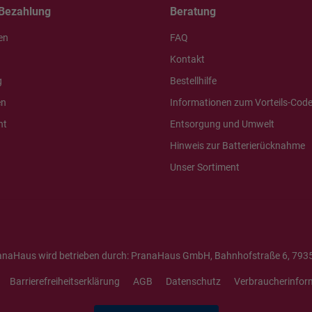
Bezahlung
Beratung
en
FAQ
Kontakt
g
Bestellhilfe
en
Informationen zum Vorteils-Cod
ht
Entsorgung und Umwelt
Hinweis zur Batterierücknahme
Unser Sortiment
anaHaus wird betrieben durch: PranaHaus GmbH, Bahnhofstraße 6, 7935
Barrierefreiheitserklärung
AGB
Datenschutz
Verbraucherinfor