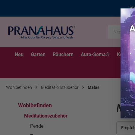
Bi
Neu
Garten
Räuchern
Aura-Soma®
Kerzen
Wohlbefinden
Meditationszubehör
Malas
Mal
Wohlbefinden
Meditationszubehör
Pendel