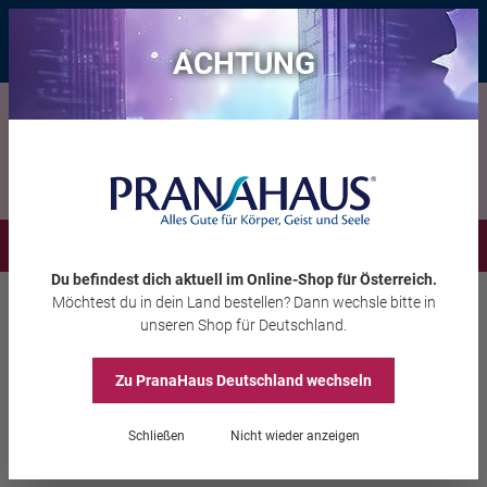
Bis zu 20 € Rabatt*
mit dem Vorteils-Code
eintauchen
, gültig bis
11.08.2026
ACHTUNG
Menü
Du befindest dich aktuell im Online-Shop
für Österreich
.
Möchtest du
in dein Land
bestellen? Dann wechsle bitte in
Tierbedarf
Haustier
unseren Shop
für Deutschland
.
Zu PranaHaus
Deutschland
wechseln
Haustier-Bernsteinkette
Schließen
Nicht wieder anzeigen