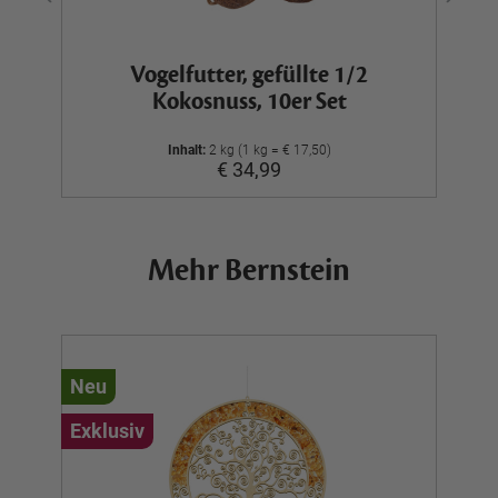
Vogelfutter, gefüllte 1/2
Kokosnuss, 10er Set
Inhalt:
2 kg (1 kg = € 17,50)
€ 34,99
Mehr Bernstein
Neu
N
Exklusiv
Ex