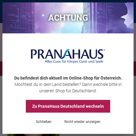
Bis zu 20 € Rabatt*
mit dem Vorteils-Code
eintauchen
, gültig bis
11.08.2026
ACHTUNG
Menü
Du befindest dich aktuell im Online-Shop
für Österreich
.
Möchtest du
in dein Land
bestellen? Dann wechsle bitte in
Inspiration
Webinare
Experten
Anke Evertz
unseren Shop
für Deutschland
.
Zu PranaHaus
Deutschland
wechseln
Schließen
Nicht wieder anzeigen