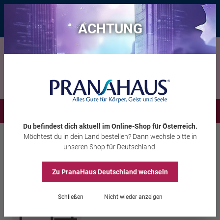
Bis zu 20 € Rabatt*
mit dem Vorteils-Code
eintauchen
, gültig bis
11.08.2026
ACHTUNG
Menü
Du befindest dich aktuell im Online-Shop
für Österreich
.
Möchtest du
in dein Land
bestellen? Dann wechsle bitte in
Inspiration
Webinare
Webinare Spiritualität
unseren Shop
für Deutschland
.
Die Macht der zwei Seelen in dir
Zu PranaHaus
Deutschland
wechseln
Schließen
Nicht wieder anzeigen