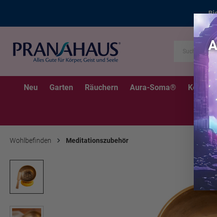
Bi
Neu
Garten
Räuchern
Aura-Soma®
Kerzen
Wohlbefinden
Meditationszubehör