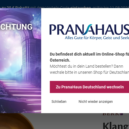
s zu 20 € Rabatt*
mit dem Vorteils-Code
eintauchen
, gültig bis 11.08.202
ACHTUNG
Karte
Bücher
Schmuck
Edelsteine
Wohnambiente
Tier
Du befindest dich aktuell im Online-Shop
fü
Österreich
.
Möchtest du
in dein Land
bestellen? Dann
Sale
wechsle bitte in unseren Shop
für Deutschla
Zu PranaHaus
Deutschland
wechseln
Schließen
Nicht wieder anzeigen
Klang