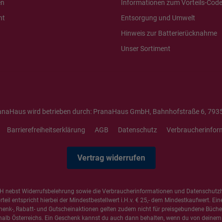
en
Informationen zum Vorteils-Cod
ht
Entsorgung und Umwelt
Hinweis zur Batterierücknahme
Unser Sortiment
anaHaus wird betrieben durch: PranaHaus GmbH, Bahnhofstraße 6, 7935
Barrierefreiheitserklärung
AGB
Datenschutz
Verbraucherinfor
Vertrag widerrufen
 nebst Widerrufsbelehrung sowie die
Verbraucherinformationen
und
Datenschutz
il entspricht hierbei der Mindestbestellwert i.H.v. € 25,- dem Mindestkaufwert. Ein
henk-, Rabatt- und Gutscheinaktionen gelten zudem nicht für preisgebundene Bücher,
alb Österreichs. Ein Geschenk kannst du auch dann behalten, wenn du von deinem