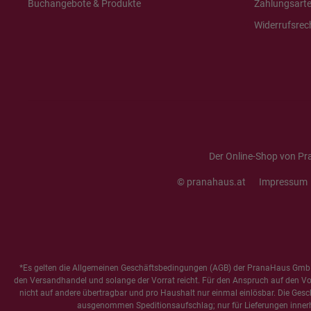
Buchangebote & Produkte
Zahlungsart
Widerrufsrec
Der Online-Shop von Pr
© pranahaus.at
Impressum
*Es gelten die
Allgemeinen Geschäftsbedingungen
(AGB) der PranaHaus GmbH
den Versandhandel und solange der Vorrat reicht. Für den Anspruch auf den Vorte
nicht auf andere übertragbar und pro Haushalt nur einmal einlösbar. Die Gesc
ausgenommen Speditionsaufschlag; nur für Lieferungen innerh