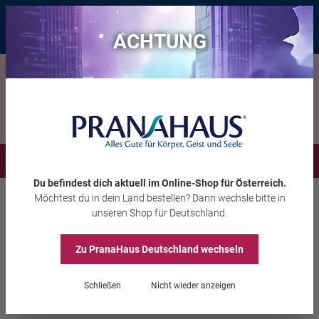
Bis zu 20 € Rabatt*
mit dem Vorteils-Code
eintauchen
, gültig bis
11.08.2026
ACHTUNG
Menü
Du befindest dich aktuell im Online-Shop
für Österreich
.
Möchtest du
in dein Land
bestellen? Dann wechsle bitte in
Kerzen
Duftkerzen
unseren Shop
für Deutschland
.
Zu PranaHaus
Deutschland
wechseln
Krafttier-Duftkerze
„Einhorn“
Schließen
Nicht wieder anzeigen