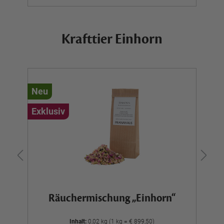
Krafttier Einhorn
Neu
N
Exklusiv
Ex
Räuchermischung „Einhorn“
Inhalt:
0,02 kg (1 kg = € 899,50)