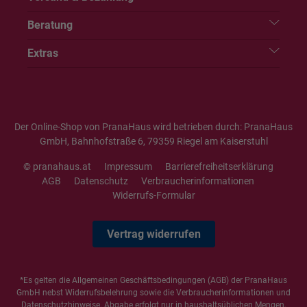
Beratung
Extras
Der Online-Shop von PranaHaus wird betrieben durch: PranaHaus
GmbH, Bahnhofstraße 6, 79359 Riegel am Kaiserstuhl
© pranahaus.at
Impressum
Barrierefreiheitserklärung
AGB
Datenschutz
Verbraucherinformationen
Widerrufs-Formular
Vertrag widerrufen
*Es gelten die
Allgemeinen Geschäftsbedingungen
(AGB) der PranaHaus
GmbH nebst Widerrufsbelehrung sowie die
Verbraucherinformationen
und
Datenschutzhinweise
. Abgabe erfolgt nur in haushaltsüblichen Mengen,