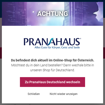
Bis zu 20 € Rabatt*
mit dem Vorteils-Code
eintauchen
, gültig bis
11.08.2026
ACHTUNG
Menü
Du befindest dich aktuell im Online-Shop
für Österreich
.
Möchtest du
in dein Land
bestellen? Dann wechsle bitte in
Wohlbefinden
Meditationszubehör
unseren Shop
für Deutschland
.
Zu PranaHaus
Deutschland
wechseln
Kristallklangschale,
Schließen
Nicht wieder anzeigen