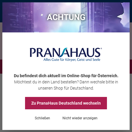
Bis zu 20 € Rabatt*
mit dem Vorteils-Code
eintauchen
, gültig bis
11.08.2026
ACHTUNG
Menü
Du befindest dich aktuell im Online-Shop
für Österreich
.
Möchtest du
in dein Land
bestellen? Dann wechsle bitte in
Wohlbefinden
Meditationszubehör
unseren Shop
für Deutschland
.
Zu PranaHaus
Deutschland
wechseln
Stimmgabel
„Entspannung“ 136,10 Hz
Schließen
Nicht wieder anzeigen