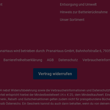
ht
Entsorgung und Umwelt
Hinweis zur Batterierücknahme
Unser Sortiment
anaHaus wird betrieben durch: PranaHaus GmbH, Bahnhofstraße 6, 7935
Barrierefreiheitserklärung
AGB
Datenschutz
Verbraucherinfor
Vertrag widerrufen
 nebst Widerrufsbelehrung sowie die
Verbraucherinformationen
und
Datenschutz
il entspricht hierbei der Mindestbestellwert i.H.v. € 25,- dem Mindestkaufwert. Ein
henk-, Rabatt- und Gutscheinaktionen gelten zudem nicht für preisgebundene Bücher,
alb Österreichs. Ein Geschenk kannst du auch dann behalten, wenn du von deinem