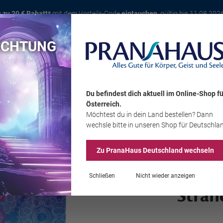
s zu 20 € Rabatt*
mit dem Vorteils-Code
eintauchen
, gültig bis 11.08.202
ACHTUNG
Karte
Bücher
Schmuck
Edelsteine
Wohnambiente
Tier
Du befindest dich aktuell im Online-Shop
fü
Österreich
.
Möchtest du
in dein Land
bestellen? Dann
Sale
wechsle bitte in unseren Shop
für Deutschla
Zu PranaHaus
Deutschland
wechseln
Schließen
Nicht wieder anzeigen
Stran