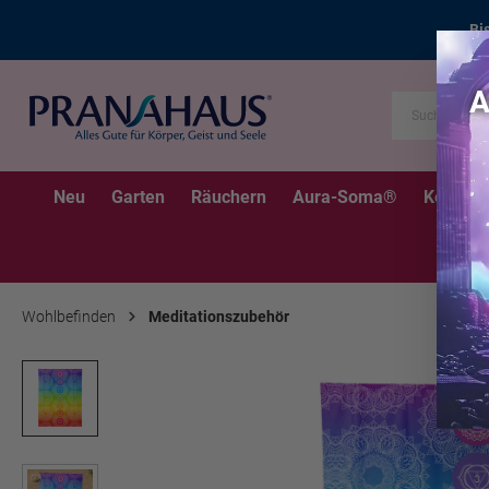
Bi
Neu
Garten
Räuchern
Aura-Soma®
Kerzen
Wohlbefinden
Meditationszubehör