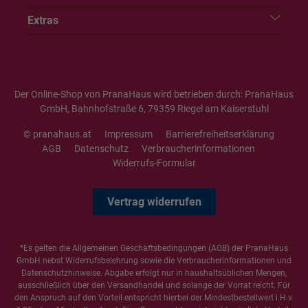
Extras
Der Online-Shop von PranaHaus wird betrieben durch: PranaHaus
GmbH, Bahnhofstraße 6, 79359 Riegel am Kaiserstuhl
© pranahaus.at
Impressum
Barrierefreiheitserklärung
AGB
Datenschutz
Verbraucherinformationen
Widerrufs-Formular
Vertrag widerrufen
*Es gelten die
Allgemeinen Geschäftsbedingungen
(AGB) der PranaHaus
GmbH nebst Widerrufsbelehrung sowie die
Verbraucherinformationen
und
Datenschutzhinweise
. Abgabe erfolgt nur in haushaltsüblichen Mengen,
ausschließlich über den Versandhandel und solange der Vorrat reicht. Für
den Anspruch auf den Vorteil entspricht hierbei der Mindestbestellwert i.H.v.