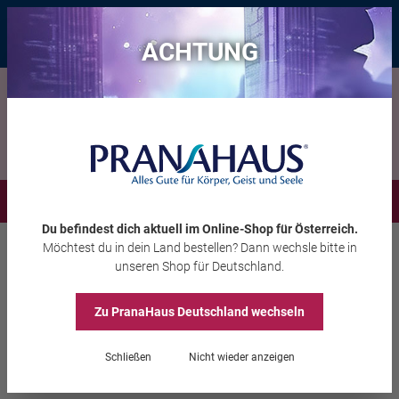
Bis zu 20 € Rabatt*
mit dem Vorteils-Code
eintauchen
, gültig bis
11.08.2026
ACHTUNG
Menü
Du befindest dich aktuell im Online-Shop
für Österreich
.
Möchtest du
in dein Land
bestellen? Dann wechsle bitte in
Wohlbefinden
Meditationszubehör
unseren Shop
für Deutschland
.
Zu PranaHaus
Deutschland
wechseln
Tibetische Klangschale
Schließen
Nicht wieder anzeigen