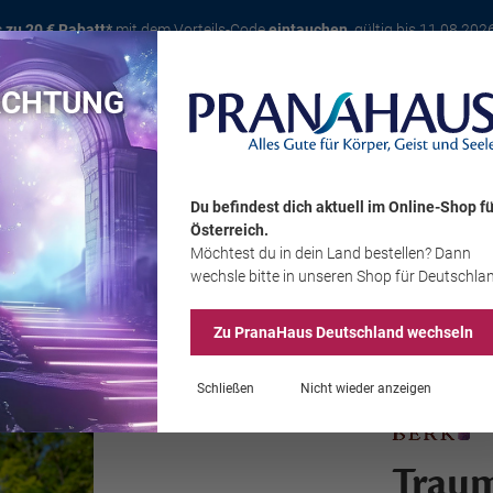
s zu 20 € Rabatt*
mit dem Vorteils-Code
eintauchen
, gültig bis 11.08.202
ACHTUNG
Karte
Bücher
Schmuck
Edelsteine
Wohnambiente
Tier
Du befindest dich aktuell im Online-Shop
fü
Österreich
.
Möchtest du
in dein Land
bestellen? Dann
Sale
wechsle bitte in unseren Shop
für Deutschla
Zu PranaHaus
Deutschland
wechseln
Schließen
Nicht wieder anzeigen
Trau