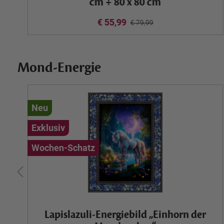
cm + 80 x 80 cm
€ 55,99
€ 79,99
Mond-Energie
Neu
Exklusiv
Wochen-Schatz
Lapislazuli-Energiebild „Einhorn der