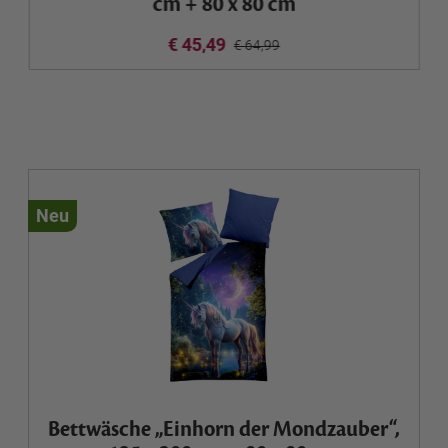
cm + 80 x 80 cm
€ 45,49
€ 64,99
Neu
Bettwäsche „Einhorn der Mondzauber“,