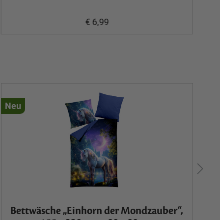
€ 6,99
Neu
N
Ex
Bettwäsche „Einhorn der Mondzauber“,