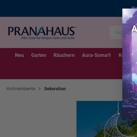
Bi
Neu
Garten
Räuchern
Aura-Soma®
Kerzen
Wohnambiente
Dekoration