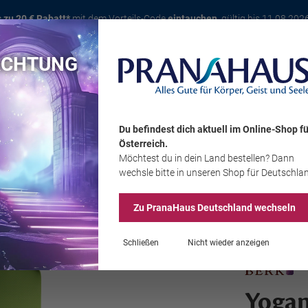
s zu 20 € Rabatt*
mit dem Vorteils-Code
eintauchen
, gültig bis 11.08.202
ACHTUNG
Karte
Bücher
Schmuck
Edelsteine
Wohnambiente
Tier
Du befindest dich aktuell im Online-Shop
fü
Österreich
.
Möchtest du
in dein Land
bestellen? Dann
Sale
wechsle bitte in unseren Shop
für Deutschla
Zu PranaHaus
Deutschland
wechseln
Schließen
Nicht wieder anzeigen
Yogam