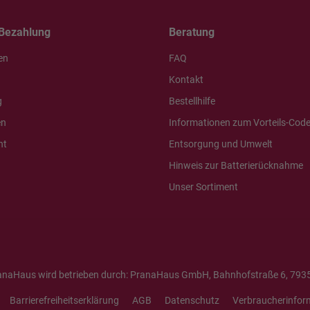
Bezahlung
Beratung
en
FAQ
Kontakt
g
Bestellhilfe
en
Informationen zum Vorteils-Cod
ht
Entsorgung und Umwelt
Hinweis zur Batterierücknahme
Unser Sortiment
anaHaus wird betrieben durch: PranaHaus GmbH, Bahnhofstraße 6, 7935
Barrierefreiheitserklärung
AGB
Datenschutz
Verbraucherinfor