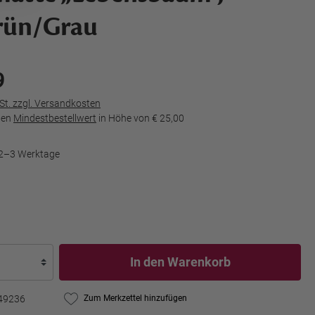
rün/Grau
9
wSt. zzgl. Versandkosten
den
Mindestbestellwert
in Höhe von
€ 25,00
t 2–3 Werktage
In den Warenkorb
49236
Zum Merkzettel hinzufügen