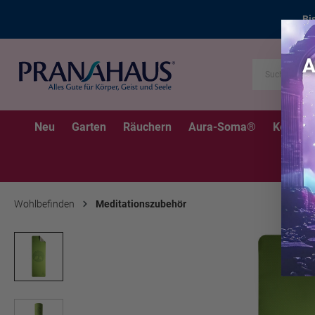
Bi
Neu
Garten
Räuchern
Aura-Soma®
Kerzen
Wohlbefinden
Meditationszubehör