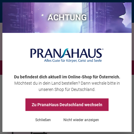
Bis zu 20 € Rabatt*
mit dem Vorteils-Code
eintauchen
, gültig bis
11.08.2026
ACHTUNG
Menü
Du befindest dich aktuell im Online-Shop
für Österreich
.
Möchtest du
in dein Land
bestellen? Dann wechsle bitte in
Inspiration
Webinare
Webinare Psychologie
unseren Shop
für Deutschland
.
Ein Kurs in wahrem Loslassen
Zu PranaHaus
Deutschland
wechseln
Schließen
Nicht wieder anzeigen