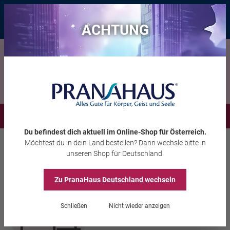
Bis zu 20 € Rabatt*
mit dem Vorteils-Code
eintauchen
, gültig bis
11.08.2026
ACHTUNG
Menü
Du befindest dich aktuell im Online-Shop
für Österreich
.
Möchtest du
in dein Land
bestellen? Dann wechsle bitte in
Inspiration
Webinare
Webinare Psychologie
unseren Shop
für Deutschland
.
Wir lernen uns kennen, wenn wir uns trennen
Zu PranaHaus
Deutschland
wechseln
Schließen
Nicht wieder anzeigen